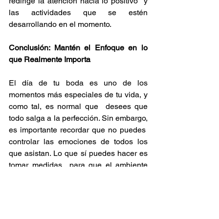
redirige la atención hacia lo positivo  y 
las actividades que se estén 
desarrollando en el momento. 
Conclusión: Mantén el Enfoque en lo 
que Realmente Importa 
El día de tu boda es uno de los 
momentos más especiales de tu vida, y 
como tal, es normal que  desees que 
todo salga a la perfección. Sin embargo, 
es importante recordar que no puedes  
controlar las emociones de todos los 
que asistan. Lo que sí puedes hacer es 
tomar medidas  para que el ambiente 
sea lo más cómodo y armonioso 
posible para todos, sin que esto te 
quite  la alegría de disfrutar de tu gran 
día. 