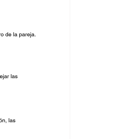
 de la pareja.
jar las 
n, las 