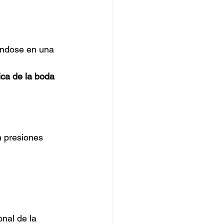
éndose en una 
ica de la boda 
 presiones 
onal de la 