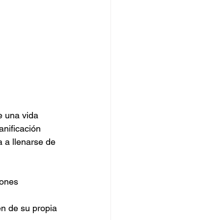
e una vida 
nificación 
a llenarse de 
iones 
n de su propia 