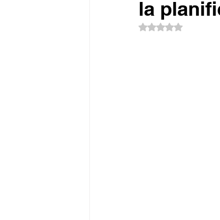
la planif
Obtuvo NaN de 5 es