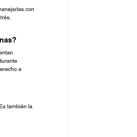
anejarlas con 
trés.
rnas?
entan 
durante 
erecho a 
Es también la 