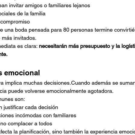
n invitar amigos o familiares lejanos
iales de la familia
r compromiso
e una boda pensada para 80 personas termine convirti
 más invitados.
diata es clara: 
necesitarán más presupuesto y la logíst
te.
s emocional
 ya implica muchas decisiones.Cuando además se suman
encia puede volverse emocionalmente agotadora.
munes son:
 justificar cada decisión
ciones incómodas con familiares
r no complacer a todos
fecta la planificación, sino también la experiencia emoci