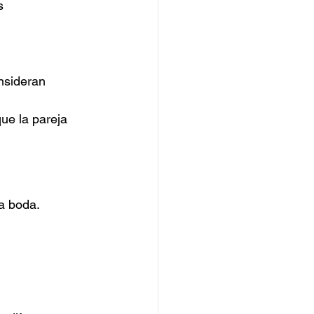
s
nsideran 
ue la pareja 
a boda.