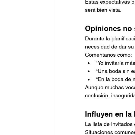
Estas expectativas p
será bien vista.
Opiniones no 
Durante la planifica
necesidad de dar su 
Comentarios como:
“Yo invitaría má
“Una boda sin e
“En la boda de m
Aunque muchas veces
confusión, insegurida
Influyen en la 
La lista de invitado
Situaciones comunes