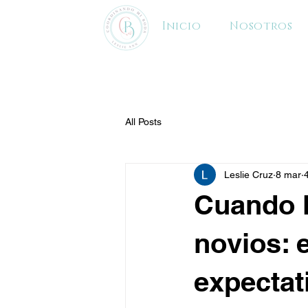
Inicio
Nosotros
All Posts
Leslie Cruz
8 mar
Cuando l
novios: e
expectat