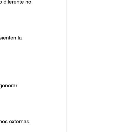
 diferente no 
ienten la 
generar 
ones externas.