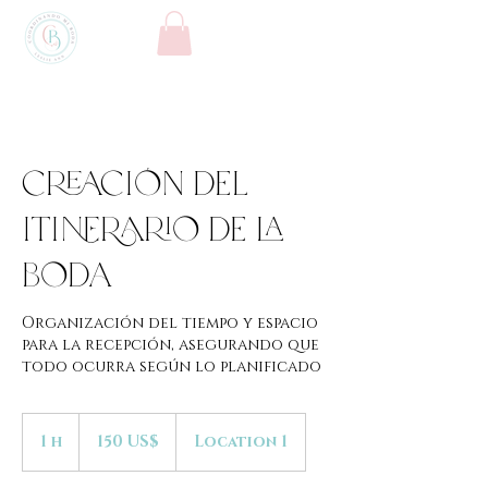
Creación del
Itinerario de la
Boda
Organización del tiempo y espacio
para la recepción, asegurando que
todo ocurra según lo planificado
150
dólares
1 h
1
150 US$
Location 1
estadounidenses